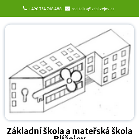
Skip
to
+420 734 768 488
reditelka@zsblizejov.cz
content
Základní škola a mateřská škola