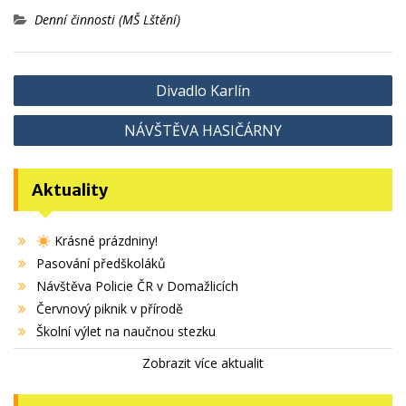
Denní činnosti (MŠ Lštění)
Navigace
Divadlo Karlín
pro
NÁVŠTĚVA HASIČÁRNY
příspěvek
Aktuality
Krásné prázdniny!
Pasování předškoláků
Návštěva Policie ČR v Domažlicích
Červnový piknik v přírodě
Školní výlet na naučnou stezku
Zobrazit více aktualit