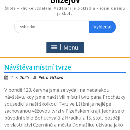
Blížejov
Škola – klíč ke vzdělání. Vzdělání je poklad a klíčem k němu
je škola
Search
for:
Menu
Návštěva místní tvrze
4. 7. 2025
Petra Vlčková
V pondělí 23. června jsme se vydali na nedalekou
návštěvu, kdy jsme navštívili místní tvrz pana Procházky
sousedící s naší školkou. Tvrz ve Lštění je nejlépe
zachovanou věžovou tvrzí v Plzeňském kraji. Jedná se o
původní sídlo Bohuchvalů z Hrádku z 15. stol., později
ve vlastnictví Czerninů a města Domažlice užívána jako