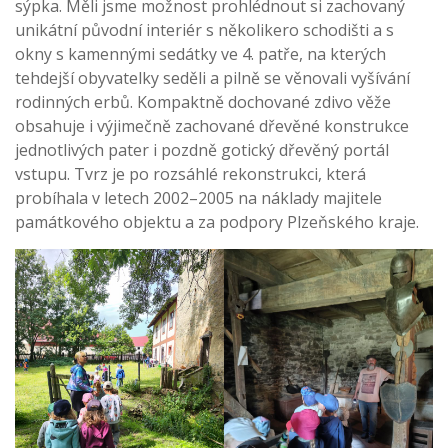
sýpka. Měli jsme možnost prohlédnout si zachovaný
unikátní původní interiér s několikero schodišti a s
okny s kamennými sedátky ve 4. patře, na kterých
tehdejší obyvatelky seděli a pilně se věnovali vyšívání
rodinných erbů. Kompaktně dochované zdivo věže
obsahuje i výjimečně zachované dřevěné konstrukce
jednotlivých pater i pozdně gotický dřevěný portál
vstupu. Tvrz je po rozsáhlé rekonstrukci, která
probíhala v letech 2002–2005 na náklady majitele
památkového objektu a za podpory Plzeňského kraje.