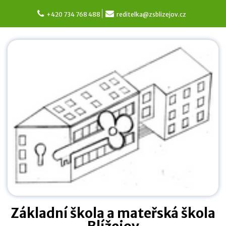
Skip
to
+420 734 768 488
reditelka@zsblizejov.cz
content
Základní škola a mateřská škola