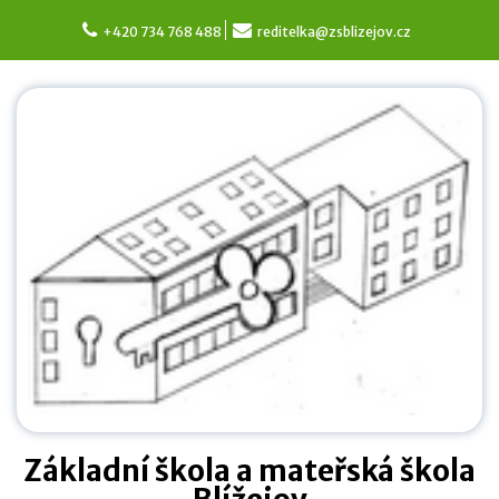
Skip
to
+420 734 768 488
reditelka@zsblizejov.cz
content
Základní škola a mateřská škola