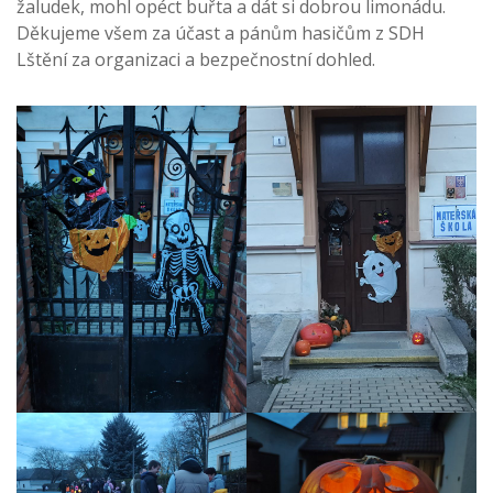
žaludek, mohl opéct buřta a dát si dobrou limonádu.
Děkujeme všem za účast a pánům hasičům z SDH
Lštění za organizaci a bezpečnostní dohled.