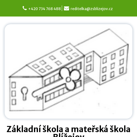
Skip
to
+420 734 768 488
reditelka@zsblizejov.cz
content
Základní škola a mateřská škola