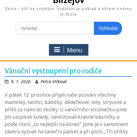
Blížejov
Škola – klíč ke vzdělání. Vzdělání je poklad a klíčem k němu
je škola
Search
for:
Menu
Vánoční vystoupení pro rodiče
9. 1. 2026
Petra Vlčková
V pátek 12. prosince přijali naše pozvání všechny
maminky, tatínci, babičky, dědečkové, tety, strýcové a
přišli za námi do školky. U vánočního stromečku jsme
jim zazpívali koledy, zarecitovali krásné básničky a
podle rčení ,,to nejlepší na konec“ jsme je v samotném
závěru vyzvali na taneční parket a při písni ,,Tři oříšky