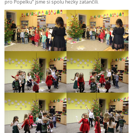
pro Popelku“ jsme si spolu hezky zatančili.