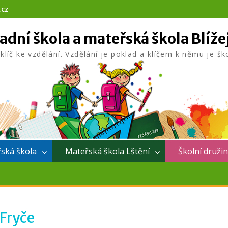
.cz
adní škola a mateřská škola Blíže
 klíč ke vzdělání. Vzdělání je poklad a klíčem k němu je šk
ská škola
Mateřská škola Lštění
Školní druži
 Fryče