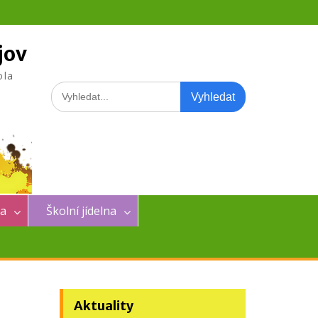
jov
ola
Search
for:
na
Školní jídelna
Aktuality