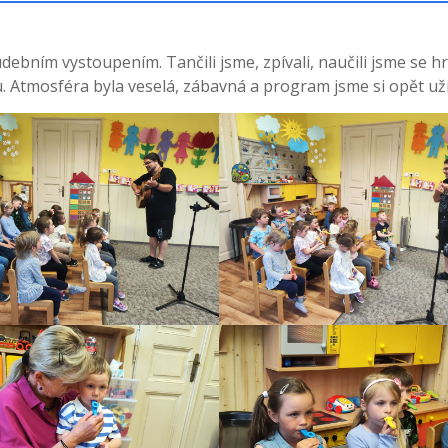
udebním vystoupením. Tančili jsme, zpívali, naučili jsme se h
 Atmosféra byla veselá, zábavná a program jsme si opět užil