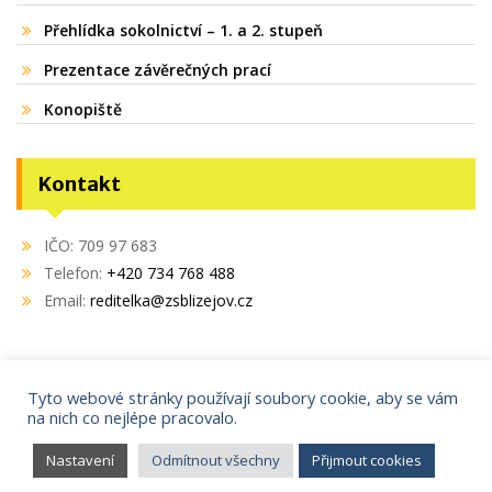
Přehlídka sokolnictví – 1. a 2. stupeň
Prezentace závěrečných prací
Konopiště
Kontakt
IČO: 709 97 683
Telefon:
+420 734 768 488
Email:
reditelka@zsblizejov.cz
Tyto webové stránky používají soubory cookie, aby se vám
na nich co nejlépe pracovalo.
Copyright © 2021
AdminIT s.r.o.
Proudly powered by WordPress
|
Education Hub by
WEN
Nastavení
Odmítnout všechny
Přijmout cookies
Themes