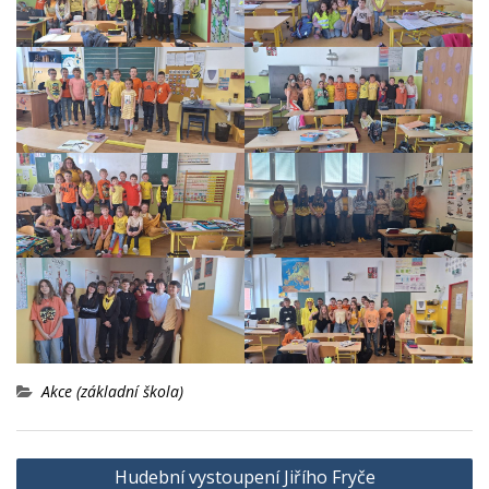
Akce (základní škola)
Navigace
Hudební vystoupení Jiřího Fryče