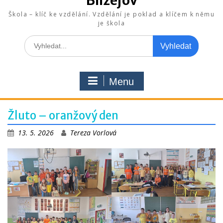
Blížejov
Škola – klíč ke vzdělání. Vzdělání je poklad a klíčem k němu
je škola
Search
for:
Menu
Žluto – oranžový den
13. 5. 2026
Tereza Vorlová