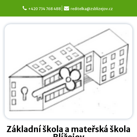
Skip
to
+420 734 768 488
reditelka@zsblizejov.cz
content
Základní škola a mateřská škola