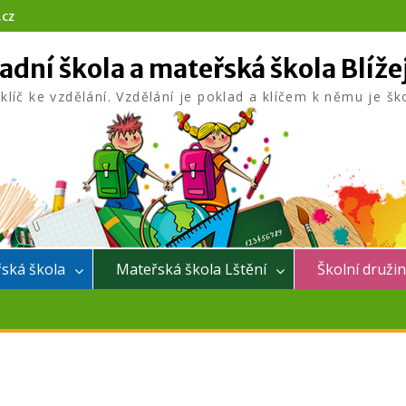
.cz
adní škola a mateřská škola Blíže
 klíč ke vzdělání. Vzdělání je poklad a klíčem k němu je šk
ská škola
Mateřská škola Lštění
Školní druži