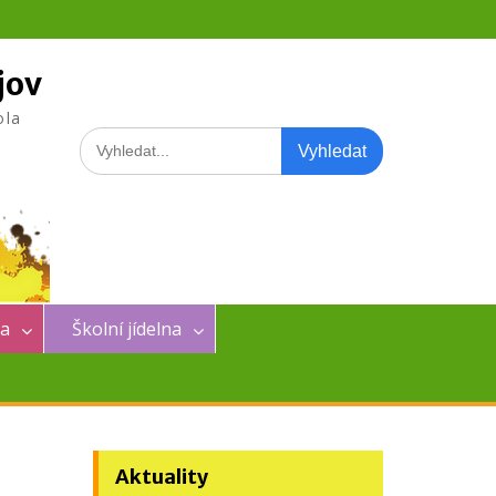
jov
ola
Search
for:
na
Školní jídelna
Aktuality