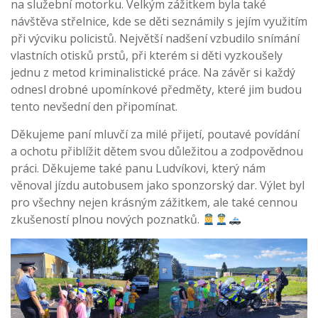
na služební motorku. Velkým zážitkem byla také
návštěva střelnice, kde se děti seznámily s jejím využitím
při výcviku policistů. Největší nadšení vzbudilo snímání
vlastních otisků prstů, při kterém si děti vyzkoušely
jednu z metod kriminalistické práce. Na závěr si každý
odnesl drobné upomínkové předměty, které jim budou
tento nevšední den připomínat.
Děkujeme paní mluvčí za milé přijetí, poutavé povídání
a ochotu přiblížit dětem svou důležitou a zodpovědnou
práci. Děkujeme také panu Ludvíkovi, který nám
věnoval jízdu autobusem jako sponzorský dar. Výlet byl
pro všechny nejen krásným zážitkem, ale také cennou
zkušeností plnou nových poznatků.