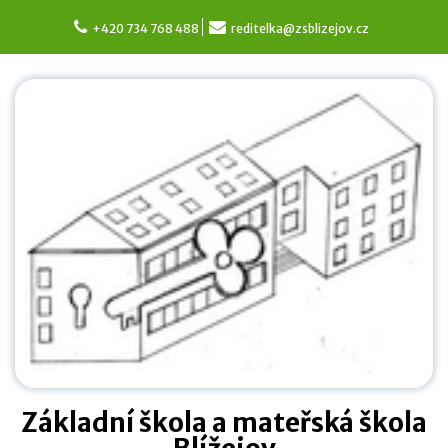
Skip
to
+420 734 768 488
reditelka@zsblizejov.cz
content
Základní škola a mateřská škola