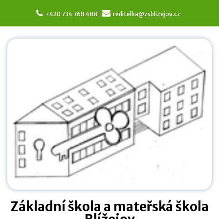
Skip
to
+420 734 768 488
reditelka@zsblizejov.cz
content
Základní škola a mateřská škola