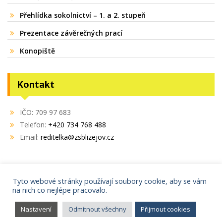
Přehlídka sokolnictví – 1. a 2. stupeň
Prezentace závěrečných prací
Konopiště
Kontakt
IČO: 709 97 683
Telefon:
+420 734 768 488
Email:
reditelka@zsblizejov.cz
Tyto webové stránky používají soubory cookie, aby se vám
na nich co nejlépe pracovalo.
Copyright © 2021
AdminIT s.r.o.
Proudly powered by WordPress
|
Education Hub by
WEN
Nastavení
Odmítnout všechny
Přijmout cookies
Themes