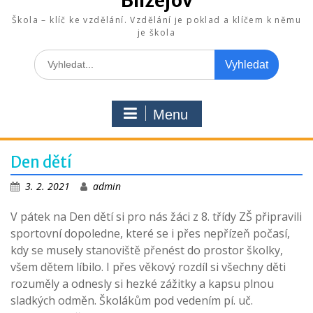
Blížejov
Škola – klíč ke vzdělání. Vzdělání je poklad a klíčem k němu
je škola
Search
for:
Menu
Den dětí
3. 2. 2021
admin
V pátek na Den dětí si pro nás žáci z 8. třídy ZŠ připravili
sportovní dopoledne, které se i přes nepřízeň počasí,
kdy se musely stanoviště přenést do prostor školky,
všem dětem líbilo. I přes věkový rozdíl si všechny děti
rozuměly a odnesly si hezké zážitky a kapsu plnou
sladkých odměn. Školákům pod vedením pí. uč.