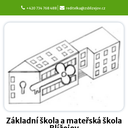
Skip
to
+420 734 768 488
reditelka@zsblizejov.cz
content
Základní škola a mateřská škola