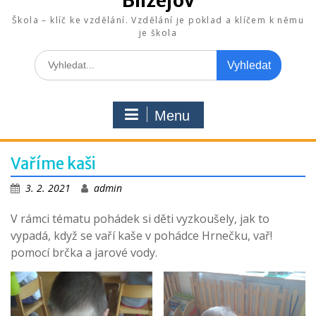
Blížejov
Škola – klíč ke vzdělání. Vzdělání je poklad a klíčem k němu
je škola
Search
for:
Menu
Vaříme kaši
3. 2. 2021
admin
V rámci tématu pohádek si děti vyzkoušely, jak to
vypadá, když se vaří kaše v pohádce Hrnečku, vař!
pomocí brčka a jarové vody.