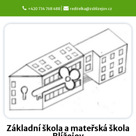
Skip
to
+420 734 768 488
reditelka@zsblizejov.cz
content
Základní škola a mateřská škola