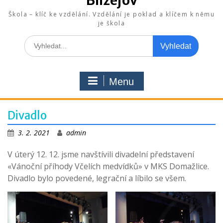
Blížejov
Škola – klíč ke vzdělání. Vzdělání je poklad a klíčem k němu
je škola
Search
for:
Menu
Divadlo
3. 2. 2021
admin
V úterý 12. 12. jsme navštívili divadelní představení
«Vánoční příhody Včelích medvídků» v MKS Domažlice.
Divadlo bylo povedené, legrační a líbilo se všem.