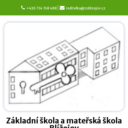
Skip
to
+420 734 768 488
reditelka@zsblizejov.cz
content
Základní škola a mateřská škola