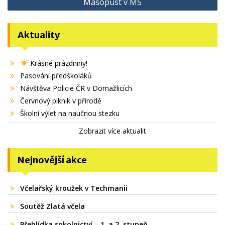
Masopust v MŠ
příspěvek
Aktuality
Krásné prázdniny!
Pasování předškoláků
Návštěva Policie ČR v Domažlicích
Červnový piknik v přírodě
Školní výlet na naučnou stezku
Zobrazit více aktualit
Nejnovější akce
Včelařský kroužek v Techmanii
Soutěž Zlatá včela
Přehlídka sokolnictví – 1. a 2. stupeň