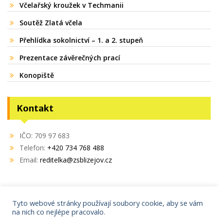
Včelařský kroužek v Techmanii
Soutěž Zlatá včela
Přehlídka sokolnictví – 1. a 2. stupeň
Prezentace závěrečných prací
Konopiště
Kontakt
IČO: 709 97 683
Telefon:
+420 734 768 488
Email:
reditelka@zsblizejov.cz
Tyto webové stránky používají soubory cookie, aby se vám
na nich co nejlépe pracovalo.
Copyright © 2021
AdminIT s.r.o.