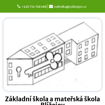
Skip
to
+420 734 768 488
reditelka@zsblizejov.cz
content
Základní škola a mateřská škola