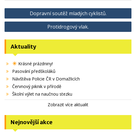
Navigace
Dopravní soutěž mladých cyklistů.
pro
Protidrogový vlak.
příspěvek
Aktuality
Krásné prázdniny!
Pasování předškoláků
Návštěva Policie ČR v Domažlicích
Červnový piknik v přírodě
Školní výlet na naučnou stezku
Zobrazit více aktualit
Nejnovější akce