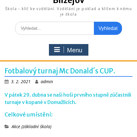
Blížejov
Škola – klíč ke vzdělání. Vzdělání je poklad a klíčem k němu
je škola
Search
for:
Menu
Fotbalový turnaj Mc Donald´s CUP.
3. 2. 2021
admin
V pátek 29. dubna se naši hoši prvního stupně zúčastnili
turnaje v kopané v Domažlicích.
Celkové umístění:
Akce (základní škola)