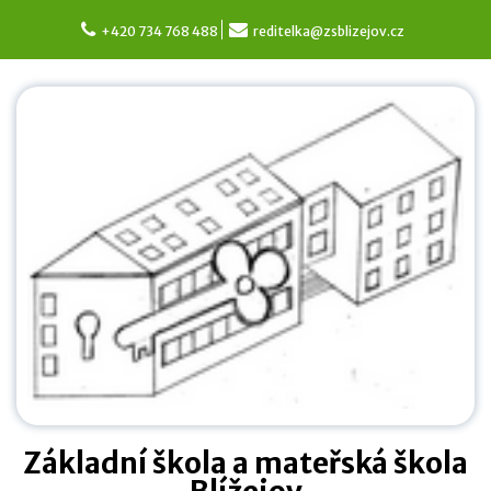
Skip
to
+420 734 768 488
reditelka@zsblizejov.cz
content
Základní škola a mateřská škola