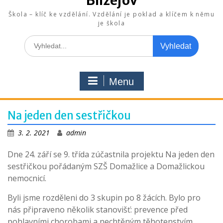
Blížejov
Škola – klíč ke vzdělání. Vzdělání je poklad a klíčem k němu
je škola
Search
for:
Menu
Na jeden den sestřičkou
3. 2. 2021
admin
Dne 24. září se 9. třída zúčastnila projektu Na jeden den
sestřičkou pořádaným SZŠ Domažlice a Domažlickou
nemocnicí.
Byli jsme rozděleni do 3 skupin po 8 žácích. Bylo pro
nás připraveno několik stanovišť: prevence před
pohlavními chorobami a nechtěným těhotenstvím,