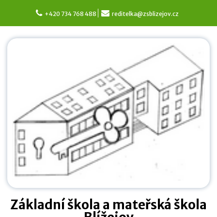
Skip
to
+420 734 768 488
reditelka@zsblizejov.cz
content
Základní škola a mateřská škola