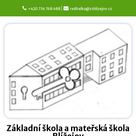
Skip
to
+420 734 768 488
reditelka@zsblizejov.cz
content
Základní škola a mateřská škola