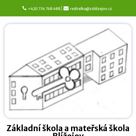
Skip
to
+420 734 768 488
reditelka@zsblizejov.cz
content
Základní škola a mateřská škola