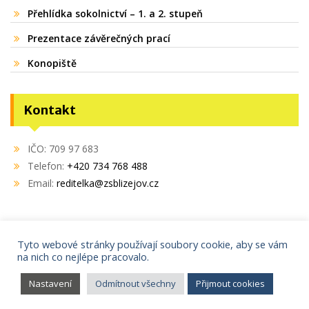
Přehlídka sokolnictví – 1. a 2. stupeň
Prezentace závěrečných prací
Konopiště
Kontakt
IČO: 709 97 683
Telefon:
+420 734 768 488
Email:
reditelka@zsblizejov.cz
Tyto webové stránky používají soubory cookie, aby se vám
na nich co nejlépe pracovalo.
Copyright © 2021
AdminIT s.r.o.
Proudly powered by WordPress
|
Education Hub by
WEN
Nastavení
Odmítnout všechny
Přijmout cookies
Themes