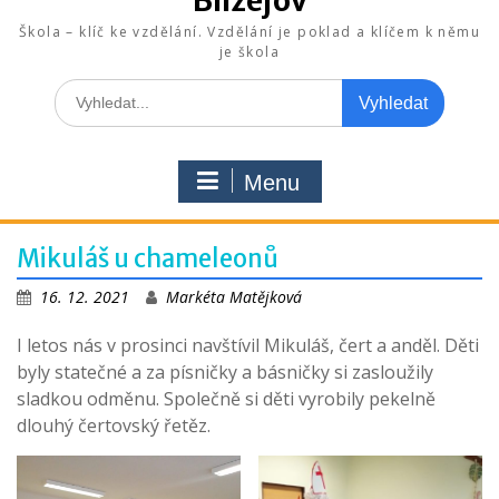
Blížejov
Škola – klíč ke vzdělání. Vzdělání je poklad a klíčem k němu
je škola
Search
for:
Menu
Mikuláš u chameleonů
16. 12. 2021
Markéta Matějková
I letos nás v prosinci navštívil Mikuláš, čert a anděl. Děti
byly statečné a za písničky a básničky si zasloužily
sladkou odměnu. Společně si děti vyrobily pekelně
dlouhý čertovský řetěz.