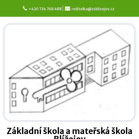
Skip
to
+420 734 768 488
reditelka@zsblizejov.cz
content
Základní škola a mateřská škola