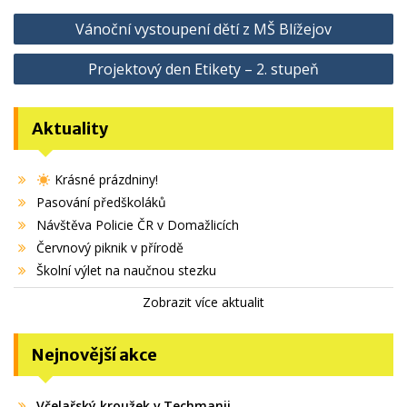
Navigace
Vánoční vystoupení dětí z MŠ Blížejov
pro
Projektový den Etikety – 2. stupeň
příspěvek
Aktuality
Krásné prázdniny!
Pasování předškoláků
Návštěva Policie ČR v Domažlicích
Červnový piknik v přírodě
Školní výlet na naučnou stezku
Zobrazit více aktualit
Nejnovější akce
Včelařský kroužek v Techmanii