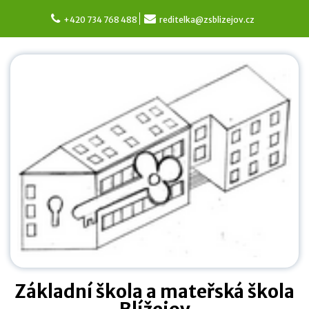
Skip
to
+420 734 768 488
reditelka@zsblizejov.cz
content
Základní škola a mateřská škola