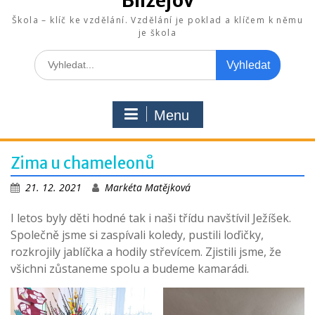
Blížejov
Škola – klíč ke vzdělání. Vzdělání je poklad a klíčem k němu
je škola
Search
for:
Menu
Zima u chameleonů
21. 12. 2021
Markéta Matějková
I letos byly děti hodné tak i naši třídu navštívil Ježíšek.
Společně jsme si zaspívali koledy, pustili loďičky,
rozkrojily jablíčka a hodily střevícem. Zjistili jsme, že
všichni zůstaneme spolu a budeme kamarádi.