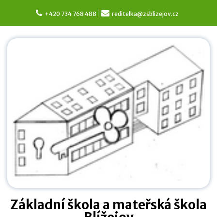
Skip
to
+420 734 768 488
reditelka@zsblizejov.cz
content
Základní škola a mateřská škola