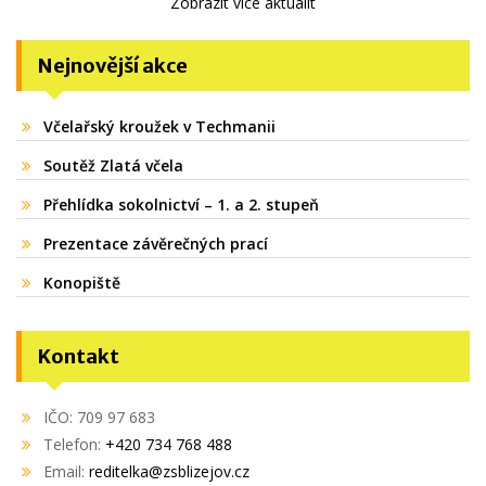
Zobrazit více aktualit
Nejnovější akce
Včelařský kroužek v Techmanii
Soutěž Zlatá včela
Přehlídka sokolnictví – 1. a 2. stupeň
Prezentace závěrečných prací
Konopiště
Kontakt
IČO: 709 97 683
Telefon:
+420 734 768 488
Email:
reditelka@zsblizejov.cz