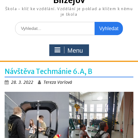
Blížejov
Škola – klíč ke vzdělání. Vzdělání je poklad a klíčem k němu
je škola
Search
for:
Menu
Návštěva Techmánie 6.A, B
28. 3. 2022
Tereza Vorlová