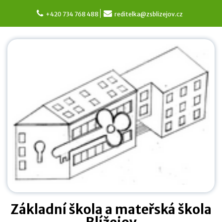
Skip
to
+420 734 768 488
reditelka@zsblizejov.cz
content
Základní škola a mateřská škola