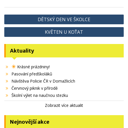
Navigace
DĚTSKÝ DEN VE ŠKOLCE
pro
KVĚTEN U KOŤAT
příspěvek
Aktuality
Krásné prázdniny!
Pasování předškoláků
Návštěva Policie ČR v Domažlicích
Červnový piknik v přírodě
Školní výlet na naučnou stezku
Zobrazit více aktualit
Nejnovější akce