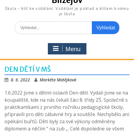
Blížejov
Škola – klíč ke vzdělání. Vzdělání je poklad a klíčem k němu
je škola
Search
for:
Menu
DEN DĚTÍ V MŠ
8. 6. 2022
Markéta Matějková
1.6.2022 jsme s dětmi oslavili Den dětí. Vydali jsme se na
koupaliště, kde na nás čekali žáci 8. třídy ZŠ. Společně s
praktikantkami z prvního ročníku pedagogické školy,
připravili pro děti zábavné hry a soutěže. Nechybělo ani
opékání buřtů. Děti byly za své výkony odměněny
diplomem a něčím “ na zub „. Celé dopoledne se všem