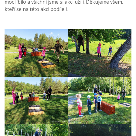
moc líbilo a všichni jsme si akci užili. Děkujeme všem,
kteří se na této akci podíleli.