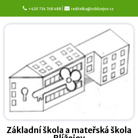
Skip
to
+420 734 768 488
reditelka@zsblizejov.cz
content
Základní škola a mateřská škola