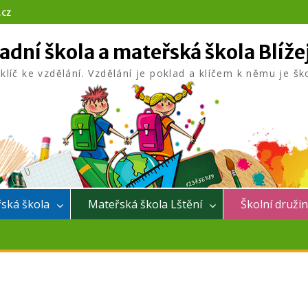
.cz
adní škola a mateřská škola Blíže
 klíč ke vzdělání. Vzdělání je poklad a klíčem k němu je šk
ská škola
Mateřská škola Lštění
Školní druži