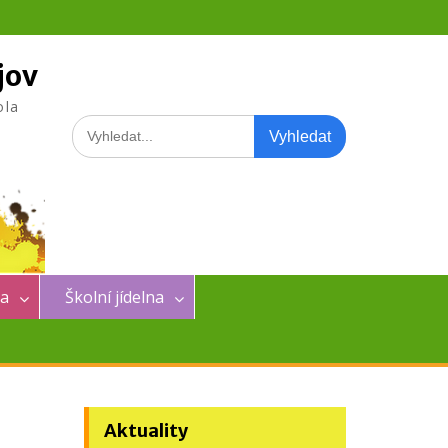
jov
ola
Search
for:
na
Školní jídelna
Aktuality