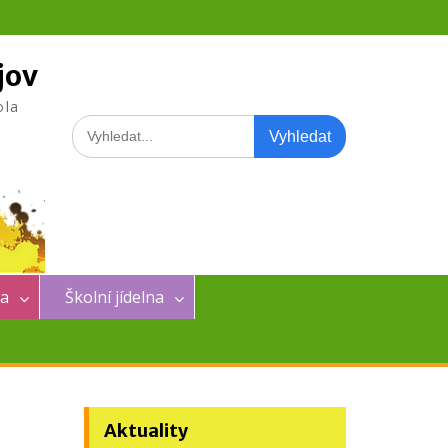
jov
ola
Search
for:
na
Školní jídelna
Aktuality