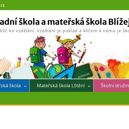
.cz
adní škola a mateřská škola Blíže
 klíč ke vzdělání. Vzdělání je poklad a klíčem k němu je šk
ská škola
Mateřská škola Lštění
Školní druži