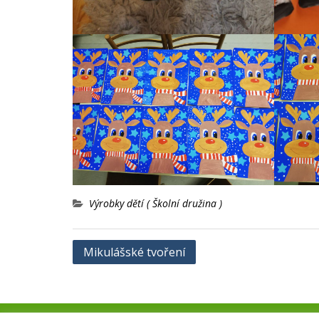
Výrobky dětí ( Školní družina )
Navigace
Mikulášské tvoření
pro
příspěvek