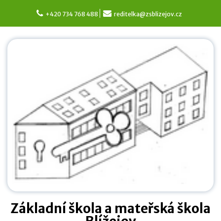
Skip
to
+420 734 768 488
reditelka@zsblizejov.cz
content
Základní škola a mateřská škola