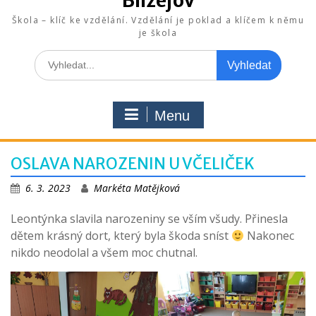
Blížejov
Škola – klíč ke vzdělání. Vzdělání je poklad a klíčem k němu
je škola
Search
for:
Menu
OSLAVA NAROZENIN U VČELIČEK
6. 3. 2023
Markéta Matějková
Leontýnka slavila narozeniny se vším všudy. Přinesla
dětem krásný dort, který byla škoda sníst
Nakonec
nikdo neodolal a všem moc chutnal.