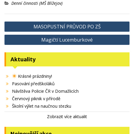
Denní činnosti (MŠ Blížejov)
Navigace
MASOPUSTNÍ PRŮVOD PO ZŠ
pro
Magičtí Lucemburkové
příspěvek
Aktuality
Krásné prázdniny!
Pasování předškoláků
Návštěva Policie ČR v Domažlicích
Červnový piknik v přírodě
Školní výlet na naučnou stezku
Zobrazit více aktualit
Nejnovější akce