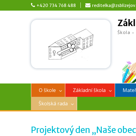
Skip
+420 734 768 488
reditelka@zsblizejov
to
content
Zákl
Škola –
O škole
Základní škola
Mateř
Školská rada
Projektový den „Naše obe