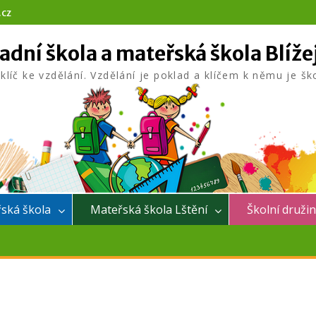
.cz
adní škola a mateřská škola Blíže
 klíč ke vzdělání. Vzdělání je poklad a klíčem k němu je šk
ská škola
Mateřská škola Lštění
Školní druži