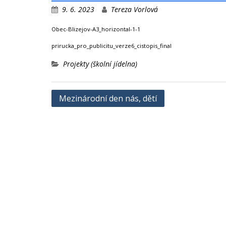
9. 6. 2023
Tereza Vorlová
Obec-Blizejov-A3_horizontal-1-1
prirucka_pro_publicitu_verze6_cistopis_final
Projekty (školní jídelna)
Navigace
Mezinárodní den nás, dětí
pro
příspěvek