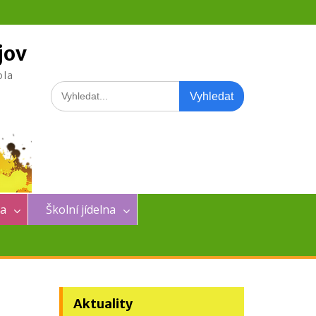
jov
ola
Search
for:
na
Školní jídelna
Aktuality