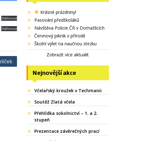
Krásné prázdniny!
Stáhnout
Pasování předškoláků
Návštěva Policie ČR v Domažlicích
Stáhnout
Červnový piknik v přírodě
Školní výlet na naučnou stezku
Zobrazit více aktualit
eliček
Nejnovější akce
Včelařský kroužek v Techmanii
Soutěž Zlatá včela
Přehlídka sokolnictví – 1. a 2.
stupeň
Prezentace závěrečných prací