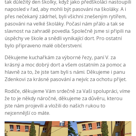
tak důležitý den školky, když jako předškoláci nastoupili
naposled v řad, aby mohli být pasováni na školáky. A i
přes nečekaný zádrhel, byli všichni znešeným rytířem,
pasováni na velké školáky. Počasí nám přálo a tak se
slavnost na zahradě povedla. Společně jsme si připili na
úspěchy ve škole a snědli vynikající dort. Pro ostatní
bylo připraveno malé občerstvení.
Děkujeme kuchařkám za výborné řezy, paní V. za
krásný a moc dobrý dort a všem ostatním za pomoc a
hlavně za to, že jste tam byli s námi. Děkujeme i panu
Zdenkovi za krásné pasování a nejvíc za ochotu přijet.
Rodiče, děkujeme Vám srdečně za Vaši spolupráci, víme
že to je někdy náročné, děkujeme za důvěru, kterou
jste nám projevili a vložili do našich rukou to
nejcennější co máte.