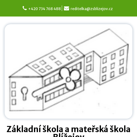
Skip
to
+420 734 768 488
reditelka@zsblizejov.cz
content
Základní škola a mateřská škola