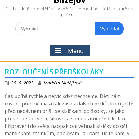
Blížejov
Škola – klíč ke vzdělání. Vzdělání je poklad a klíčem k němu
je škola
Search
for:
Menu
ROZLOUČENÍ S PŘEDŠKOLÁKY
28. 6. 2023
Markéta Matějková
Čas ubíhá rychle a nejvíc když nechceme. Děti nám
rostou před očima a tak zase z dalších prcků, kteří ještě
před nedávnem přišli se slzičkami do školky, se jako
přes noc stali velcí, šikovní a samostatní předškoláci.
Připraveni do světa naopak oni vehnali slzičky do očí
maminkám, tatínkům, babičkám…a i nám, učitelkám, v