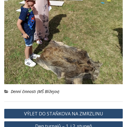
Denní činnosti (MŠ Blížejov)
Navigace
VÝLET DO STAŇKOVA NA ZMRZLINU
pro
Den turnajů – 1. i 2. stupeň
příspěvek