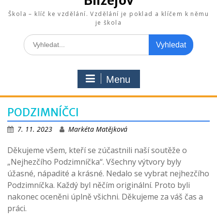
Blížejov
Škola – klíč ke vzdělání. Vzdělání je poklad a klíčem k němu
je škola
Search
for:
Menu
PODZIMNÍČCI
7. 11. 2023
Markéta Matějková
Děkujeme všem, kteří se zúčastnili naší soutěže o
„Nejhezčího Podzimníčka“. Všechny výtvory byly
úžasné, nápadité a krásné. Nedalo se vybrat nejhezčího
Podzimníčka. Každý byl něčím originální. Proto byli
nakonec oceněni úplně všichni. Děkujeme za váš čas a
práci.