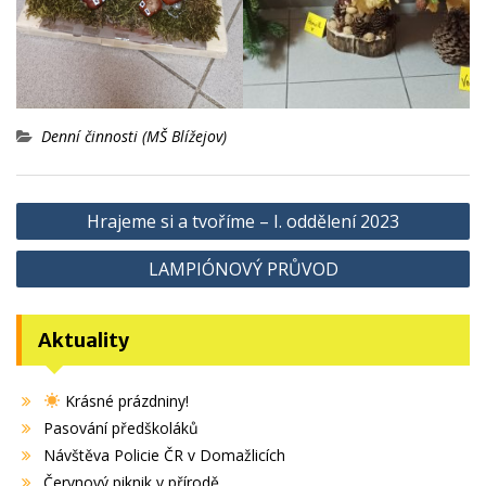
Denní činnosti (MŠ Blížejov)
Navigace
Hrajeme si a tvoříme – I. oddělení 2023
pro
LAMPIÓNOVÝ PRŮVOD
příspěvek
Aktuality
Krásné prázdniny!
Pasování předškoláků
Návštěva Policie ČR v Domažlicích
Červnový piknik v přírodě