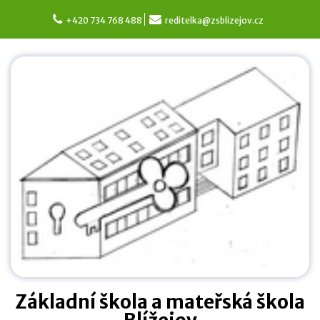
Skip
to
+420 734 768 488
reditelka@zsblizejov.cz
content
Základní škola a mateřská škola