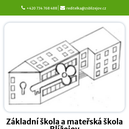
Skip
to
+420 734 768 488
reditelka@zsblizejov.cz
content
Základní škola a mateřská škola