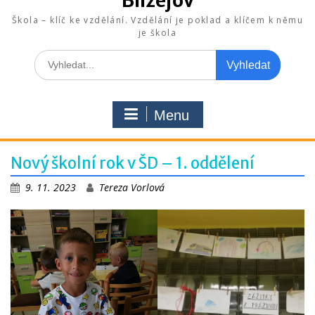
Blížejov
Škola – klíč ke vzdělání. Vzdělání je poklad a klíčem k němu
je škola
Search
for:
Menu
Nový školní rok v ŠD – 1. oddělení
9. 11. 2023
Tereza Vorlová