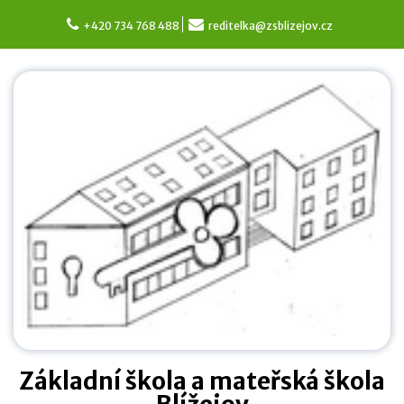
Skip
to
+420 734 768 488
reditelka@zsblizejov.cz
content
Základní škola a mateřská škola