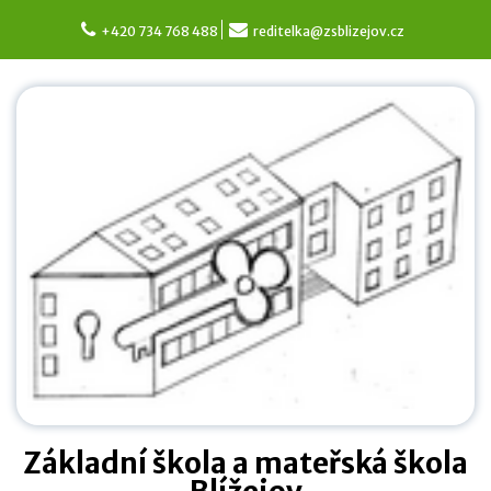
Skip
to
+420 734 768 488
reditelka@zsblizejov.cz
content
Základní škola a mateřská škola