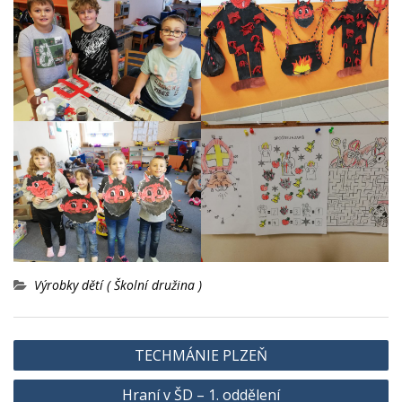
Výrobky dětí ( Školní družina )
Navigace
TECHMÁNIE PLZEŇ
pro
Hraní v ŠD – 1. oddělení
příspěvek