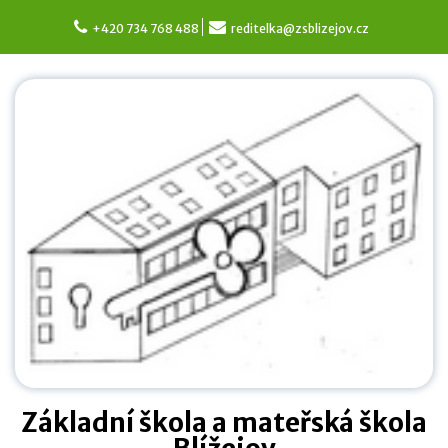
Skip
to
+420 734 768 488
reditelka@zsblizejov.cz
content
Základní škola a mateřská škola