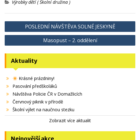
Výrobky dětí ( Školní družina )
Navigace
POSLEDNÍ NÁVŠTĚVA SOLNÉ JESKYNĚ
pro
Masopust – 2. oddělení
příspěvek
Aktuality
Krásné prázdniny!
Pasování předškoláků
Návštěva Policie ČR v Domažlicích
Červnový piknik v přírodě
Školní výlet na naučnou stezku
Zobrazit více aktualit
Nejnovější akce