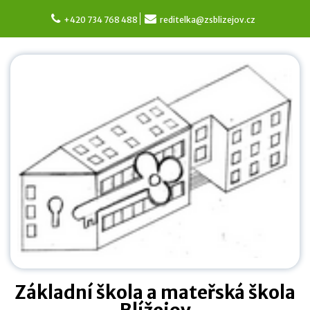
Skip
to
+420 734 768 488
reditelka@zsblizejov.cz
content
Základní škola a mateřská škola