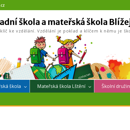
.cz
adní škola a mateřská škola Blíže
 klíč ke vzdělání. Vzdělání je poklad a klíčem k němu je šk
ská škola
Mateřská škola Lštění
Školní druži