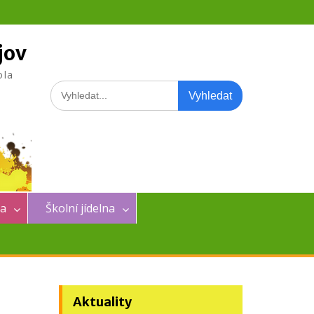
jov
ola
Search
for:
na
Školní jídelna
Aktuality