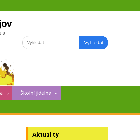
jov
ola
Search
for:
na
Školní jídelna
Aktuality