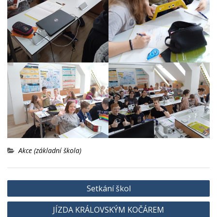
Akce (základní škola)
Navigace
Setkání škol
pro
JÍZDA KRÁLOVSKÝM KOČÁREM
příspěvek