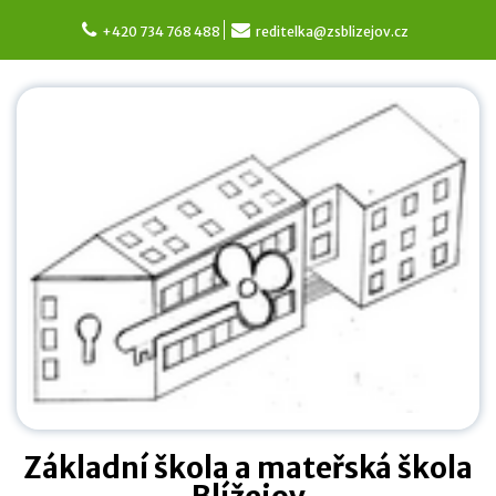
Skip
to
+420 734 768 488
reditelka@zsblizejov.cz
content
Základní škola a mateřská škola