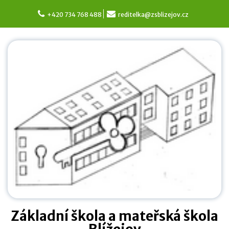
Skip
to
+420 734 768 488
reditelka@zsblizejov.cz
content
Základní škola a mateřská škola