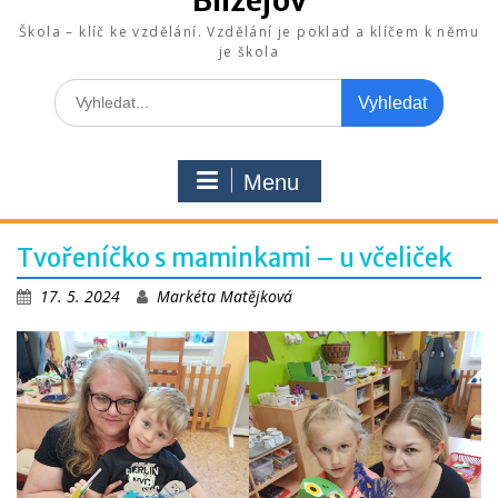
Blížejov
Škola – klíč ke vzdělání. Vzdělání je poklad a klíčem k němu
je škola
Search
for:
Menu
Tvořeníčko s maminkami – u včeliček
17. 5. 2024
Markéta Matějková