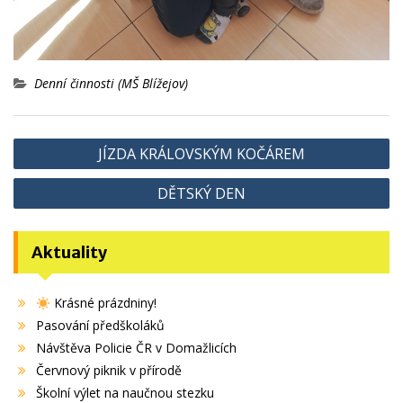
Denní činnosti (MŠ Blížejov)
Navigace
JÍZDA KRÁLOVSKÝM KOČÁREM
pro
DĚTSKÝ DEN
příspěvek
Aktuality
Krásné prázdniny!
Pasování předškoláků
Návštěva Policie ČR v Domažlicích
Červnový piknik v přírodě
Školní výlet na naučnou stezku