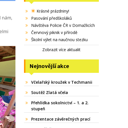
Krásné prázdniny!
ěl nám,
Pasování předškoláků
Návštěva Policie ČR v Domažlicích
elmi
Červnový piknik v přírodě
Školní výlet na naučnou stezku
Zobrazit více aktualit
Nejnovější akce
Včelařský kroužek v Techmanii
Soutěž Zlatá včela
Přehlídka sokolnictví – 1. a 2.
stupeň
Prezentace závěrečných prací