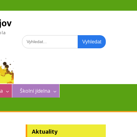
jov
ola
Search
for:
na
Školní jídelna
Aktuality