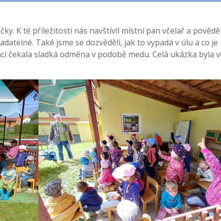
ičky. K té příležitosti nás navštívil místní pan včelař a pověd
adatelné. Také jsme se dozvěděli, jak to vypadá v úlu a co je
nci čekala sladká odměna v podobě medu. Celá ukázka byla v