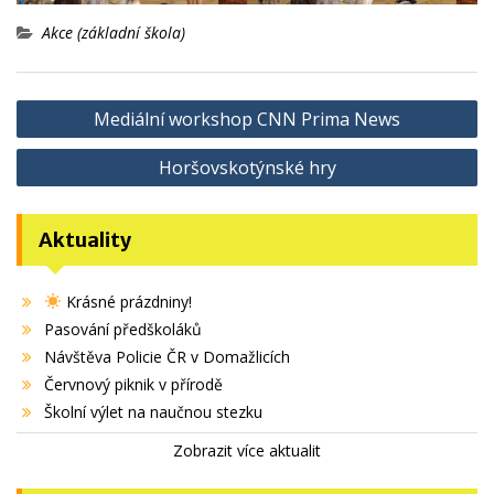
Akce (základní škola)
Navigace
Mediální workshop CNN Prima News
pro
Horšovskotýnské hry
příspěvek
Aktuality
Krásné prázdniny!
Pasování předškoláků
Návštěva Policie ČR v Domažlicích
Červnový piknik v přírodě
Školní výlet na naučnou stezku
Zobrazit více aktualit