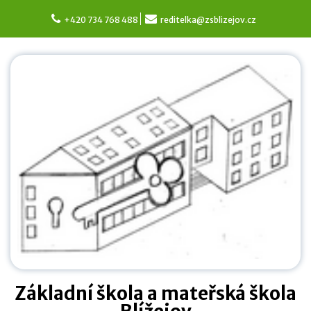
Skip
to
+420 734 768 488
reditelka@zsblizejov.cz
content
Základní škola a mateřská škola