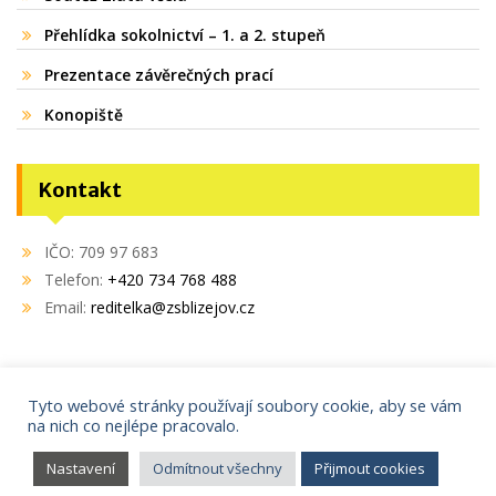
Přehlídka sokolnictví – 1. a 2. stupeň
Prezentace závěrečných prací
Konopiště
Kontakt
IČO: 709 97 683
Telefon:
+420 734 768 488
Email:
reditelka@zsblizejov.cz
Tyto webové stránky používají soubory cookie, aby se vám
na nich co nejlépe pracovalo.
Copyright © 2021
AdminIT s.r.o.
Proudly powered by WordPress
|
Education Hub by
WEN
Nastavení
Odmítnout všechny
Přijmout cookies
Themes