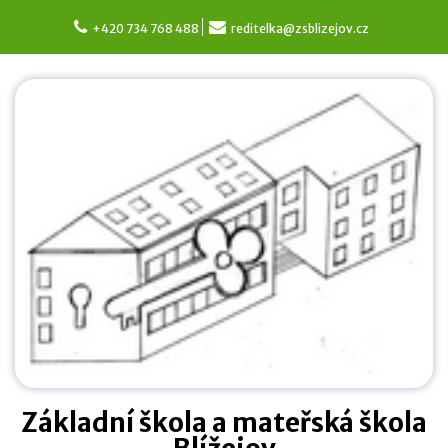
Skip
to
+420 734 768 488
reditelka@zsblizejov.cz
content
Základní škola a mateřská škola