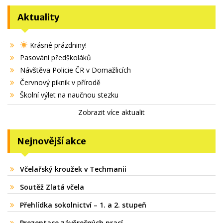
Aktuality
Krásné prázdniny!
Pasování předškoláků
Návštěva Policie ČR v Domažlicích
Červnový piknik v přírodě
Školní výlet na naučnou stezku
Zobrazit více aktualit
Nejnovější akce
Včelařský kroužek v Techmanii
Soutěž Zlatá včela
Přehlídka sokolnictví – 1. a 2. stupeň
Prezentace závěrečných prací