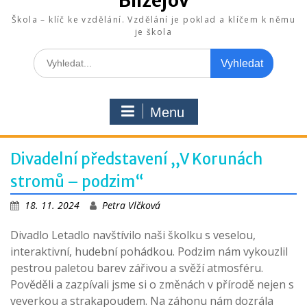
Blížejov
Škola – klíč ke vzdělání. Vzdělání je poklad a klíčem k němu
je škola
Search
for:
Menu
Divadelní představení ,,V Korunách
stromů – podzim“
18. 11. 2024
Petra Vlčková
Divadlo Letadlo navštívilo naši školku s veselou,
interaktivní, hudební pohádkou. Podzim nám vykouzlil
pestrou paletou barev zářivou a svěží atmosféru.
Pověděli a zazpívali jsme si o změnách v přírodě nejen s
veverkou a strakapoudem. Na záhonu nám dozrála