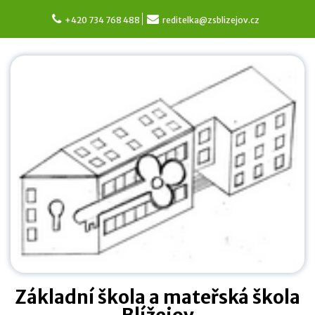
Skip
to
+420 734 768 488
reditelka@zsblizejov.cz
content
Základní škola a mateřská škola