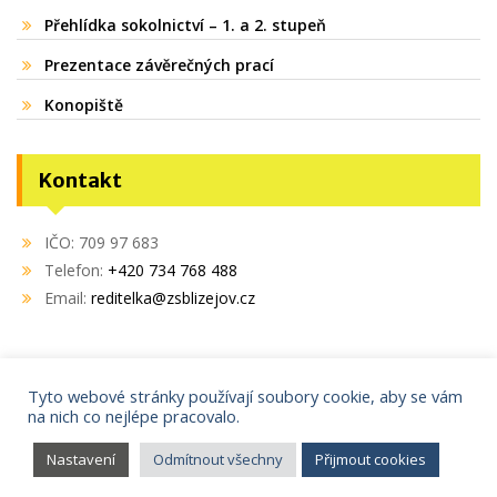
Přehlídka sokolnictví – 1. a 2. stupeň
Prezentace závěrečných prací
Konopiště
Kontakt
IČO: 709 97 683
Telefon:
+420 734 768 488
Email:
reditelka@zsblizejov.cz
Tyto webové stránky používají soubory cookie, aby se vám
na nich co nejlépe pracovalo.
Copyright © 2021
AdminIT s.r.o.
Proudly powered by WordPress
|
Education Hub by
WEN
Nastavení
Odmítnout všechny
Přijmout cookies
Themes