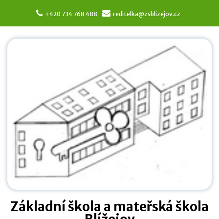
Skip
to
+420 734 768 488
reditelka@zsblizejov.cz
content
Základní škola a mateřská škola