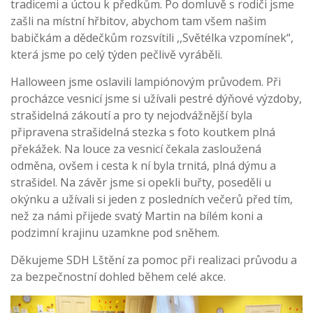
tradicemi a úctou k předkům. Po domluvě s rodiči jsme
zašli na místní hřbitov, abychom tam všem našim
babičkám a dědečkům rozsvítili ,,Světélka vzpomínek“,
která jsme po celý týden pečlivě vyráběli.
Halloween jsme oslavili lampiónovým průvodem. Při
procházce vesnicí jsme si užívali pestré dýňové výzdoby,
strašidelná zákoutí a pro ty nejodvážnější byla
připravena strašidelná stezka s foto koutkem plná
překážek. Na louce za vesnicí čekala zasloužená
odměna, ovšem i cesta k ní byla trnitá, plná dýmu a
strašidel. Na závěr jsme si opekli buřty, poseděli u
okýnku a užívali si jeden z posledních večerů před tím,
než za námi přijede svatý Martin na bílém koni a
podzimní krajinu uzamkne pod sněhem.
Děkujeme SDH Lštění za pomoc při realizaci průvodu a
za bezpečnostní dohled během celé akce.