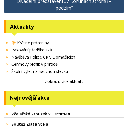
Divadelní představení ,,V Korunách stromů –
příspěvek
podzim“
Aktuality
Krásné prázdniny!
Pasování předškoláků
Návštěva Policie ČR v Domažlicích
Červnový piknik v přírodě
Školní výlet na naučnou stezku
Zobrazit více aktualit
Nejnovější akce
Včelařský kroužek v Techmanii
Soutěž Zlatá včela