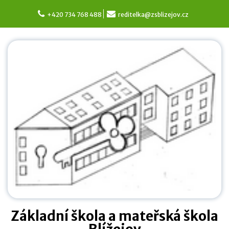
Skip
to
+420 734 768 488
reditelka@zsblizejov.cz
content
Základní škola a mateřská škola