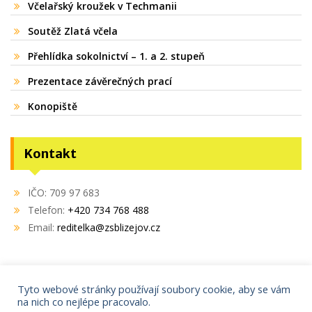
Včelařský kroužek v Techmanii
Soutěž Zlatá včela
Přehlídka sokolnictví – 1. a 2. stupeň
Prezentace závěrečných prací
Konopiště
Kontakt
IČO: 709 97 683
Telefon:
+420 734 768 488
Email:
reditelka@zsblizejov.cz
Tyto webové stránky používají soubory cookie, aby se vám
na nich co nejlépe pracovalo.
Copyright © 2021
AdminIT s.r.o.