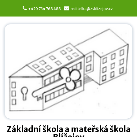
Skip
to
+420 734 768 488
reditelka@zsblizejov.cz
content
Základní škola a mateřská škola