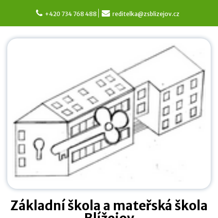
Skip
to
+420 734 768 488
reditelka@zsblizejov.cz
content
Základní škola a mateřská škola