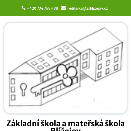
Skip
to
+420 734 768 488
reditelka@zsblizejov.cz
content
Základní škola a mateřská škola