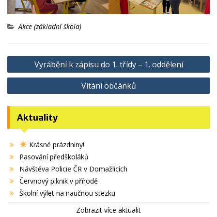
Akce (základní škola)
Navigace
Vyrábění k zápisu do 1. třídy – 1. oddělení
pro
Vítání občánků
příspěvek
Aktuality
Krásné prázdniny!
Pasování předškoláků
Návštěva Policie ČR v Domažlicích
Červnový piknik v přírodě
Školní výlet na naučnou stezku
Zobrazit více aktualit