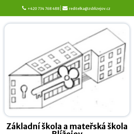
Skip
to
+420 734 768 488
reditelka@zsblizejov.cz
content
Základní škola a mateřská škola