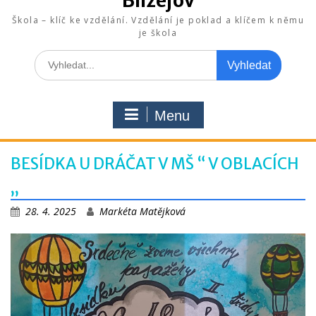
Blížejov
Škola – klíč ke vzdělání. Vzdělání je poklad a klíčem k němu
je škola
Search
for:
Menu
BESÍDKA U DRÁČAT V MŠ “ V OBLACÍCH
„
28. 4. 2025
Markéta Matějková