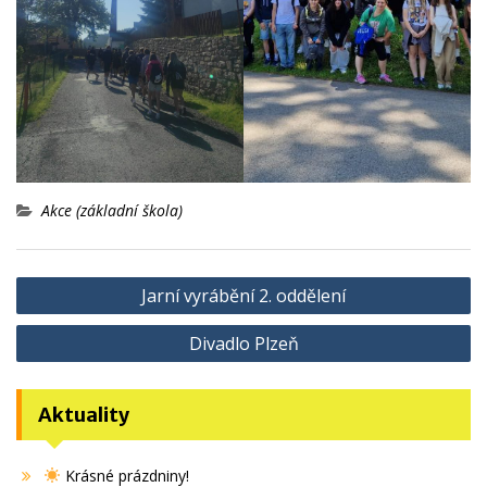
Akce (základní škola)
Navigace
Jarní vyrábění 2. oddělení
pro
Divadlo Plzeň
příspěvek
Aktuality
Krásné prázdniny!