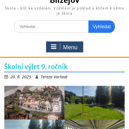
Blížejov
Škola – klíč ke vzdělání. Vzdělání je poklad a klíčem k němu
je škola
Search
for:
Menu
Školní výlet 9. ročník
20. 6. 2025
Tereza Vorlová