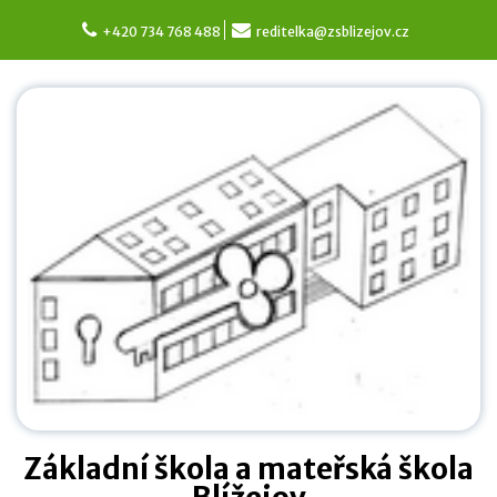
Skip
to
+420 734 768 488
reditelka@zsblizejov.cz
content
Základní škola a mateřská škola