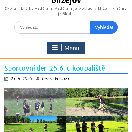
Blížejov
Škola – klíč ke vzdělání. Vzdělání je poklad a klíčem k němu
je škola
Search
for:
Menu
Sportovní den 25.6. u koupaliště
25. 6. 2025
Tereza Vorlová