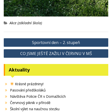
Akce (základní škola)
Navigace
Sportovní den – 2. stupeň
pro
CO JSME JEŠTĚ ZAŽILI V ČERVNU V MŠ
příspěvek
Aktuality
Krásné prázdniny!
Pasování předškoláků
Návštěva Policie ČR v Domažlicích
Červnový piknik v přírodě
Školní výlet na naučnou stezku