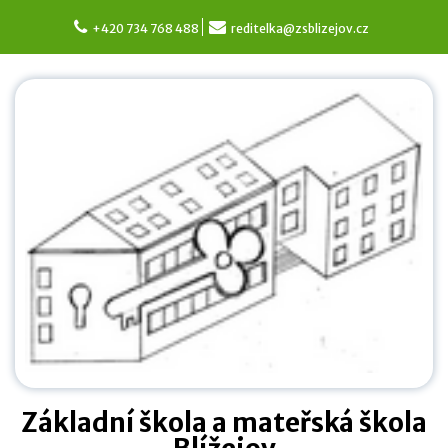
Skip
to
+420 734 768 488
reditelka@zsblizejov.cz
content
Základní škola a mateřská škola